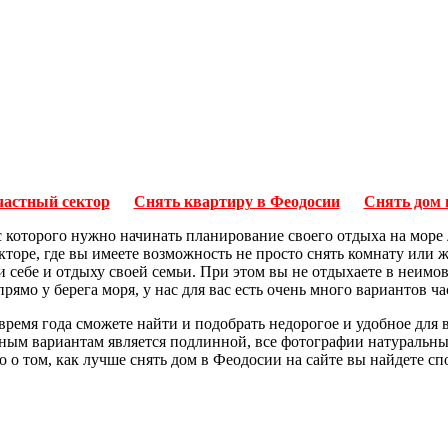
частный сектор
Снять квартиру в Феодосии
Снять дом 
 с которого нужно начинать планирование своего отдыха на море
торе, где вы имеете возможность не просто снять комнату или 
ми себе и отдыху своей семьи. При этом вы не отдыхаете в неим
рямо у берега моря, у нас для вас есть очень много вариантов ча
ремя года сможете найти и подобрать недорогое и удобное для 
ым вариантам является подлинной, все фотографии натуральны.
 о том, как лучше снять дом в Феодосии на сайте вы найдете с