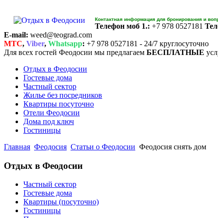
Контактная информация для бронирования и воп
Телефон моб 1.:
+7 978 0527181
Тел
E-mail:
weed@teograd.com
MTC
,
Viber
,
Whatsapp
:
+7 978 0527181 - 24/7 круглосуточно
Для всех гостей Феодосии мы предлагаем
БЕСПЛАТНЫЕ
усл
Отдых в Феодосии
Гостевые дома
Частный сектор
Жилье без посредников
Квартиры посуточно
Отели Феодосии
Дома под ключ
Гостиницы
Главная
Феодосия
Статьи о Феодосии
Феодосия снять дом
Отдых в Феодосии
Частный сектор
Гостевые дома
Квартиры (посуточно)
Гостиницы