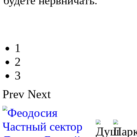
будете нервничать.
1
2
3
Prev
Next