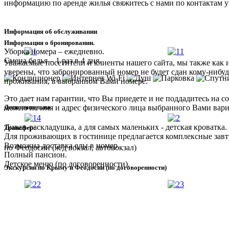
информацию по аренде жилья свяжитесь с нами по контактам у
Информация об обслуживании
Информация о бронировании.
Уборка номера – ежедневно.
Смена белья – 1 раз в 4 дня.
Уважаемые посетители и клиенты нашего сайта, мы также как 
уверены, что забронированный номер не будет сдан кому-нибуд
проживания, в выбранном Вами номере.
Это дает нам гарантии, что Вы приедете и не поддадитесь на 
Дополнительно
можно на имя и адрес физического лица выбранного Вами вариа
Диван-раскладушка, а для самых маленьких - детская кроватка.
Трансфер:
Для проживающих в гостинице предлагается комплексные завт
Возможна доставка еды в номер.
по Феодосии (ж/д вокзал, автовокзал)
Полный пансион.
Детское меню (по договоренности).
Экскурсии по Крыму и Феодосии (по договоренности)