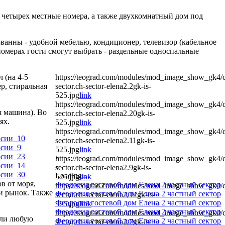
х, четырех местные номера, а также двухкомнатный дом под
ованны - удобной мебелью, кондиционер, телевизор (кабельное
 номерах гости смогут выбрать - раздельные односпальные
 (на 4-5
https://teograd.com/modules/mod_image_show_gk4/cac
ер, стиральная
sector.ch-sector-elena2.2gk-is-
525.jpg
link
https://teograd.com/modules/mod_image_show_gk4/cac
я машина). Во
sector.ch-sector-elena2.20gk-is-
ях.
525.jpg
link
https://teograd.com/modules/mod_image_show_gk4/cac
sector.ch-sector-elena2.11gk-is-
525.jpg
link
«
https://teograd.com/modules/mod_image_show_gk4/cac
»
sector.ch-sector-elena2.9gk-is-
Loading…
525.jpg
link
в от моря,
Феодосия гостевой дом Елена 2 частный сектор
https://teograd.com/modules/mod_image_show_gk4/cac
и рынок. Также
Феодосия гостевой дом Елена 2 частный сектор
sector.ch-sector-elena2.12gk-is-
Феодосия гостевой дом Елена 2 частный сектор
525.jpg
link
Феодосия гостевой дом Елена 2 частный сектор
https://teograd.com/modules/mod_image_show_gk4/cac
 или любую
Феодосия гостевой дом Елена 2 частный сектор
sector.ch-sector-elena2.7gk-is-