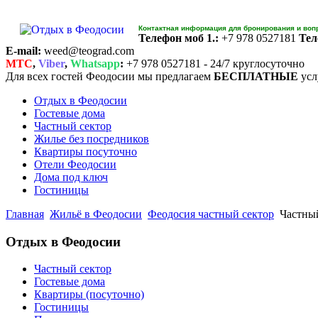
Контактная информация для бронирования и воп
Телефон моб 1.:
+7 978 0527181
Тел
E-mail:
weed@teograd.com
MTC
,
Viber
,
Whatsapp
:
+7 978 0527181 - 24/7 круглосуточно
Для всех гостей Феодосии мы предлагаем
БЕСПЛАТНЫЕ
усл
Отдых в Феодосии
Гостевые дома
Частный сектор
Жилье без посредников
Квартиры посуточно
Отели Феодосии
Дома под ключ
Гостиницы
Главная
Жильё в Феодосии
Феодосия частный сектор
Частный
Отдых в Феодосии
Частный сектор
Гостевые дома
Квартиры (посуточно)
Гостиницы