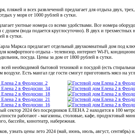
ря, пляжей и всех развлечений предлагает для отдыха двух, тре
тдых у моря от 1000 рублей в сутки.
длагает уютные номера со всеми удобствами. Все номера оборуд
л с душем (вода подается круглосуточно). В двух и трехместных
ей в сутки.
Карла Маркса предлагает отдельный двухкомнатный дом под ключ
 для комфортного отдыха - телевизор, интернет Wi-Fi, кондицион
одильник, посуда. Цены за дом от 1800 рублей в сутки.
о всей необходимой бытовой техникой и посудой (есть стиральна
м воздухе. Есть мангал где гости смогут приготовить мясо на угл
ый сектор 2024 без посредников ЕЛЕНА 2 находится в 100 метро
пности работают - магазины, столовые, кафе, продуктовый мин
ого, бассейн, кинотеатр, набережная.
ков, узнать цены лето 2024 (май, июнь, июль, август, сентябрь)