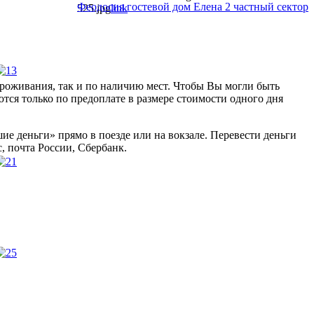
Феодосия гостевой дом Елена 2 частный сектор
525.jpg
link
проживания, так и по наличию мест. Чтобы Вы могли быть
ются только по предоплате в размере стоимости одного дня
ие деньги» прямо в поезде или на вокзале. Перевести деньги
, почта России, Сбербанк.