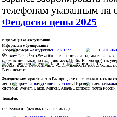
телефонам указанным на 
Феодосии цены 2025
Информация об обслуживании
Информация о бронировании.
Уборка номера – ежедневно.
Смена белья – 1 раз в 4 дня.
Уважаемые посетители и клиенты нашего сайта, мы также как 
проживания, так и по наличию мест. Чтобы Вы могли быть увер
поселят в другую гостиницу. Услуги предоставляются только п
Вами номере.
Дополнительно
Это дает нам гарантии, что Вы приедете и не поддадитесь на
деньги» прямо в поезде или на вокзале. Перевести деньги мож
системы: Western Union, Мигом, Аваль Экспресс, почта России,
Трансфер:
по Феодосии (ж/д вокзал, автовокзал)