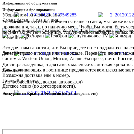
Информация об обслуживании
Информация о бронировании.
Уборка номера – ежедневно.
Смена белья – 1 раз в 4 дня.
Уважаемые посетители и клиенты нашего сайта, мы также как 
проживания, так и по наличию мест. Чтобы Вы могли быть увер
поселят в другую гостиницу. Услуги предоставляются только п
Вами номере.
Это дает нам гарантии, что Вы приедете и не поддадитесь на
Дополнительно
деньги» прямо в поезде или на вокзале. Перевести деньги мож
системы: Western Union, Мигом, Аваль Экспресс, почта России,
Диван-раскладушка, а для самых маленьких - детская кроватка.
Для проживающих в гостинице предлагается комплексные завт
Трансфер:
Возможна доставка еды в номер.
Полный пансион.
- по Феодосии (ж/д вокзал, автовокзал)
Детское меню (по договоренности).
Экскурсии по Крыму и Феодосии (по договоренности)