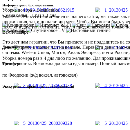
Информация о бронировании.
Уборка номера – ежедневно.
Смена белья – 1 раз в 3 дня.
Уважаемые посетители и клиенты нашего сайта, мы также как 
проживания, так и по наличию мест. Чтобы Вы могли быть увер
поселят в другую гостиницу. Услуги предоставляются только п
Вами номере.
Это дает нам гарантии, что Вы приедете и не поддадитесь на
Дополнительно
деньги» прямо в поезде или на вокзале. Перевести деньги мож
системы: Western Union, Мигом, Аваль Экспресс, почта России,
Уборка номера раз в 4 дня либо по желанию. Для проживающих
обеды, ужины. Возможна доставка еды в номер. Полный пансио
Трансфер:
по Феодосии (ж/д вокзал, автовокзал)
Экскурсии по Крыму (по договоренности)