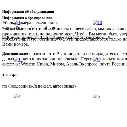
Информация об обслуживании
Информация о бронировании.
Уборка номера – ежедневно.
Смена белья – 1 раз в 4 дня.
Уважаемые посетители и клиенты нашего сайта, мы также как 
проживания, так и по наличию мест. Чтобы Вы могли быть увер
поселят в другую гостиницу. Услуги предоставляются только п
Вами номере.
Дополнительно
Это дает нам гарантии, что Вы приедете и не поддадитесь на
деньги» прямо в поезде или на вокзале. Перевести деньги мож
системы: Western Union, Мигом, Аваль Экспресс, почта России,
Трансфер:
по Феодосии (ж/д вокзал, автовокзал)