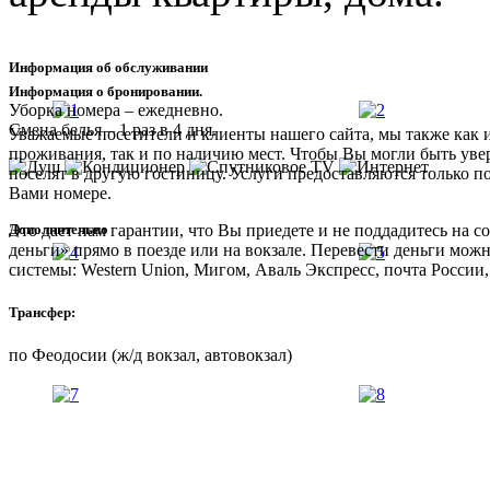
Информация об обслуживании
Информация о бронировании.
Уборка номера – ежедневно.
Смена белья – 1 раз в 4 дня.
Уважаемые посетители и клиенты нашего сайта, мы также как 
проживания, так и по наличию мест. Чтобы Вы могли быть увер
поселят в другую гостиницу. Услуги предоставляются только п
Вами номере.
Дополнительно
Это дает нам гарантии, что Вы приедете и не поддадитесь на
деньги» прямо в поезде или на вокзале. Перевести деньги мож
системы: Western Union, Мигом, Аваль Экспресс, почта России,
Трансфер:
по Феодосии (ж/д вокзал, автовокзал)