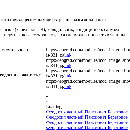
того пляжа, рядом находится рынок, магазины и кафе.
левизор (кабельное ТВ), холодильник, кондиционер, санузел
ши дети, также есть зона отдыха где можно присесть в тени на
остоятельного
https://teograd.com/modules/mod_image_sh
is-331.jpg
link
https://teograd.com/modules/mod_image_sh
is-331.jpg
link
https://teograd.com/modules/mod_image_sh
еодосии свяжитесь с
is-331.jpg
link
https://teograd.com/modules/mod_image_sh
is-331.jpg
link
«
»
Loading…
Феодосия частный Пансионат Береговое
Феодосия частный Пансионат Береговое
Феодосия частный Пансионат Береговое
Феодосия частный Пансионат Береговое