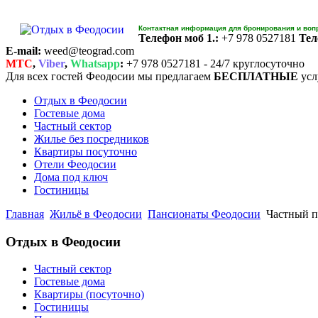
Контактная информация для бронирования и воп
Телефон моб 1.:
+7 978 0527181
Тел
E-mail:
weed@teograd.com
MTC
,
Viber
,
Whatsapp
:
+7 978 0527181 - 24/7 круглосуточно
Для всех гостей Феодосии мы предлагаем
БЕСПЛАТНЫЕ
усл
Отдых в Феодосии
Гостевые дома
Частный сектор
Жилье без посредников
Квартиры посуточно
Отели Феодосии
Дома под ключ
Гостиницы
Главная
Жильё в Феодосии
Пансионаты Феодосии
Частный п
Отдых в Феодосии
Частный сектор
Гостевые дома
Квартиры (посуточно)
Гостиницы