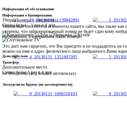
Информация об обслуживании
Информация о бронировании.
Уборка номера – ежедневно.
Смена белья – 1 раз в 4 дня.
Уважаемые посетители и клиенты нашего сайта, мы также как 
уверены, что забронированный номер не будет сдан кому-нибуд
проживания, в выбранном Вами номере.
Это дает нам гарантии, что Вы приедете и не поддадитесь на 
можно на имя и адрес физического лица выбранного Вами вариа
Дополнительно
Трансфер:
Дополнительное место
Смена белья 1 раз в 4 дня.
по Феодосии (ж/д вокзал, автовокзал)
Экскурсии по Крыму (по договоренности)