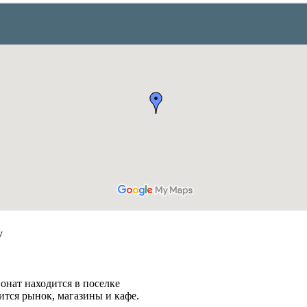
рове Крым в поселке Береговое,
осия, расположен
 моря.
онат находится в поселке
ится рынок, магазины и кафе.