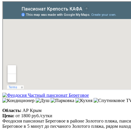
1
2
Prev
Next
Пансионат на Золотом пляже
Область:
АР Крым
Цена:
от
1900 руб.
/сутки
Феодосия пансионат на Золотом пляже - На солнечном полуост
который находится в 5 километрах от курортного города Феод
комфортабельный пансионат на Золотом пляже в 200 метрах от
Частный пансионат Береговое
Область:
АР Крым
Цена:
от
1800 руб.
/сутки
Феодосия пансионат Береговое в районе Золотого пляжа, панси
Береговое в 5 минут до песчаного Золотого пляжа, рядом наход