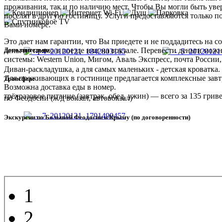
проживания, так и по наличию мест. Чтобы Вы могли быть увер
поселят в другую гостиницу. Услуги предоставляются только п
Вами номере.
Это дает нам гарантии, что Вы приедете и не поддадитесь на
Дополнительно
деньги» прямо в поезде или на вокзале. Перевести деньги мож
системы: Western Union, Мигом, Аваль Экспресс, почта России,
Диван-раскладушка, а для самых маленьких - детская кроватка.
Для проживающих в гостинице предлагается комплексные завт
Трансфер:
Возможна доставка еды в номер.
трёхразовое питание (завтрак, обед, ужин) — всего за 135 гриве
по Феодосии (ж/д вокзал, автовокзал)
Экскурсии по Большой Феодосии и Крыму (по договоренности)
1
2