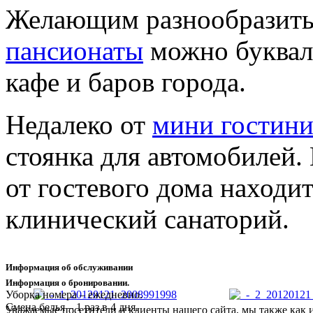
Желающим разнообразить
пансионаты
можно букваль
кафе и баров города.
Недалеко от
мини гостин
стоянка для автомобилей.
от гостевого дома наход
клинический санаторий.
Информация об обслуживании
Информация о бронировании.
Уборка номера – ежедневно.
Смена белья – 1 раз в 4 дня.
Уважаемые посетители и клиенты нашего сайта, мы также как 