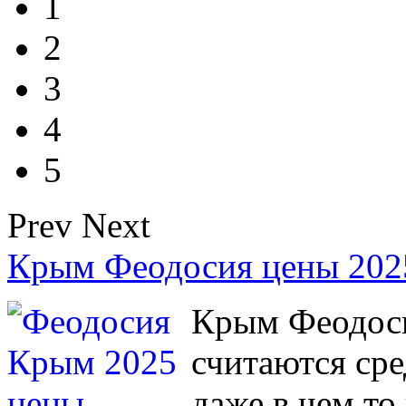
1
2
3
4
5
Prev
Next
Крым Феодосия цены 202
Крым Феодоси
считаются сре
даже в чем то