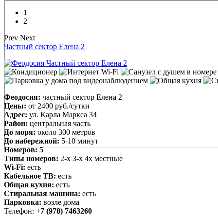
1
2
Prev
Next
Частный сектор Елена 2
Феодосия:
частный сектор Елена 2
Цены:
от
2400 руб.
/сутки
Адрес:
ул. Карла Маркса 34
Район:
центральная часть
До моря:
около 300 метров
До набережной:
5-10 минут
Номеров:
5
Типы номеров:
2-х 3-х 4х местные
Wi-Fi:
есть
Кабельное ТВ:
есть
Общая кухня:
есть
Стиральная машина:
есть
Парковка:
возле дома
Телефон:
+7 (978) 7463260