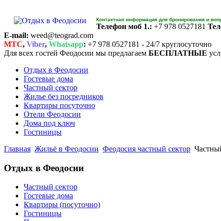
Контактная информация для бронирования и воп
Телефон моб 1.:
+7 978 0527181
Тел
E-mail:
weed@teograd.com
MTC
,
Viber
,
Whatsapp
:
+7 978 0527181 - 24/7 круглосуточно
Для всех гостей Феодосии мы предлагаем
БЕСПЛАТНЫЕ
усл
Отдых в Феодосии
Гостевые дома
Частный сектор
Жилье без посредников
Квартиры посуточно
Отели Феодосии
Дома под ключ
Гостиницы
Главная
Жильё в Феодосии
Феодосия частный сектор
Частный
Отдых в Феодосии
Частный сектор
Гостевые дома
Квартиры (посуточно)
Гостиницы