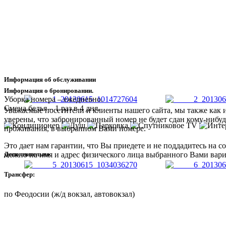
Информация об обслуживании
Информация о бронировании.
Уборка номера – ежедневно.
Смена белья – 1 раз в 4 дня.
Уважаемые посетители и клиенты нашего сайта, мы также как 
уверены, что забронированный номер не будет сдан кому-нибуд
проживания, в выбранном Вами номере.
Это дает нам гарантии, что Вы приедете и не поддадитесь на 
Дополнительно
можно на имя и адрес физического лица выбранного Вами вариа
Трансфер:
по Феодосии (ж/д вокзал, автовокзал)