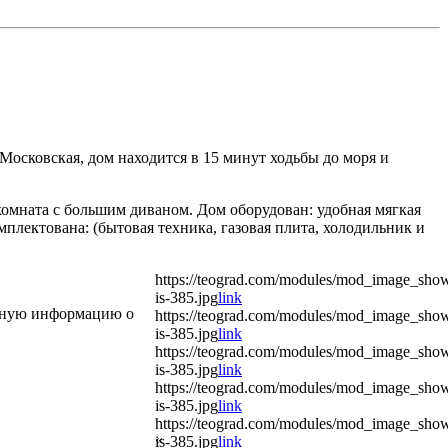
Московская, дом находится в 15 минут ходьбы до моря и
комната с большим диваном. Дом оборудован: удобная мягкая
омплектована: (бытовая техника, газовая плита, холодильник и
https://teograd.com/modules/mod_image_sho
is-385.jpg
link
обную информацию о
https://teograd.com/modules/mod_image_sho
is-385.jpg
link
https://teograd.com/modules/mod_image_sho
is-385.jpg
link
https://teograd.com/modules/mod_image_sho
is-385.jpg
link
https://teograd.com/modules/mod_image_sho
«
is-385.jpg
link