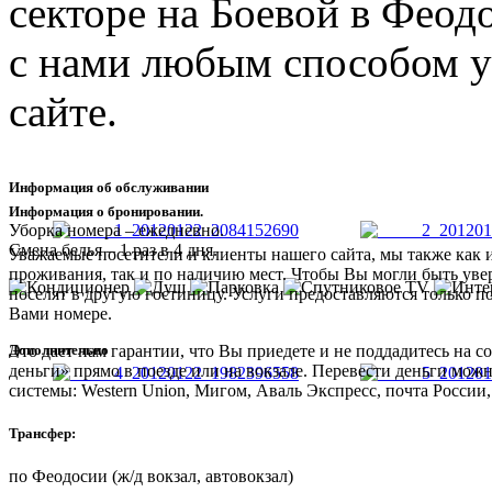
секторе на Боевой в Феод
с нами любым способом у
сайте.
Информация об обслуживании
Информация о бронировании.
Уборка номера – ежедневно.
Смена белья – 1 раз в 4 дня.
Уважаемые посетители и клиенты нашего сайта, мы также как 
проживания, так и по наличию мест. Чтобы Вы могли быть увер
поселят в другую гостиницу. Услуги предоставляются только п
Вами номере.
Дополнительно
Это дает нам гарантии, что Вы приедете и не поддадитесь на
деньги» прямо в поезде или на вокзале. Перевести деньги мож
системы: Western Union, Мигом, Аваль Экспресс, почта России,
Трансфер:
по Феодосии (ж/д вокзал, автовокзал)