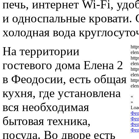
печь, интернет Wi-Fi, удо
и односпальные кровати. 
холодная вода круглосуто
htt
На территории
ele
htt
гостевого дома Елена 2
ele
htt
ele
в Феодосии, есть общая
htt
ele
кухня, где установлена
«
»
вся необходимая
Loa
Фео
бытовая техника,
Фео
Фео
Фео
посуда. Во дворе есть