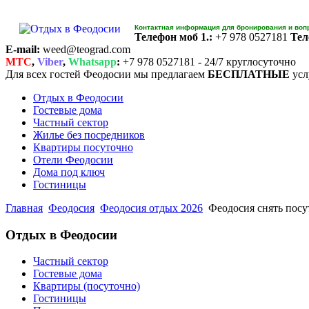
Контактная информация для бронирования и воп
Телефон моб 1.:
+7 978 0527181
Тел
E-mail:
weed@teograd.com
MTC
,
Viber
,
Whatsapp
:
+7 978 0527181 - 24/7 круглосуточно
Для всех гостей Феодосии мы предлагаем
БЕСПЛАТНЫЕ
усл
Отдых в Феодосии
Гостевые дома
Частный сектор
Жилье без посредников
Квартиры посуточно
Отели Феодосии
Дома под ключ
Гостиницы
Главная
Феодосия
Феодосия отдых 2026
Феодосия снять посу
Отдых в Феодосии
Частный сектор
Гостевые дома
Квартиры (посуточно)
Гостиницы