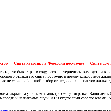
ктор
Снять квартиру в Феодосии посуточно
Снять дом 
то то, что бывает раз в году, чего с нетерпением ждут дети и вз
хорошего отдыха это снять посуточно в аренду комфортное жилье
ейчас не сложно, большой выбор от недорогих вариантов жилья,
своим закрытым участком земли, где смогут играться Ваши дети, 
ь соседи и незнакомые люди, и Вы будете сами себе хозяевами. 
досии
посуточно – это наверное самый популярный вариант ко