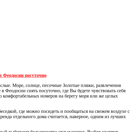
в Феодосии посуточно
рослые. Море, солнце, песочные Золотые пляжи, развлечения
 в Феодосии снять посуточно, где Вы будете чувствовать себя
 до комфортабельных номеров на берегу моря или же целых
беседкой, где можно посидеть и пообщаться на свежем воздухе с
Аренда отдельного дома считается, наверное, одним из лучших
торый выбирают большинство отдыхающих. Выбор квартир