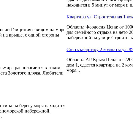
находится в 5 минут от моря и п
Квартира ул. Строительная 1 ко
Область: Феодосия Цена: от 100
досии Глициния с видом на море
для семейного отдыха на лето 2
й на крыше, с одной стороны
набережной на улице Строительна
Снять квартиру 2 комнаты ул. Ф
Область: АР Крым Цена: от 2200
дом 1, сдается квартира на 2 ко
льмира располагается в тихом
моря...
рега Золотого пляжа. Любители
нтина на берегу моря находится
ерноморской набережной.
.