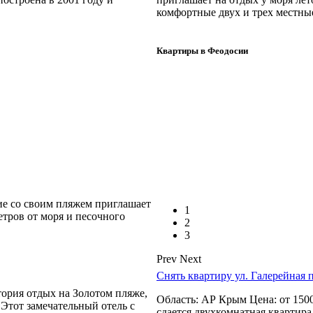
комфортные двух и трех местные
Квартиры в Феодосии
ие со своим пляжем приглашает
1
етров от моря и песочного
2
3
Prev
Next
Снять квартиру ул. Галерейная 
тория отдых на Золотом пляже,
Область: АР Крым Цена: от 1500
 Этот замечательный отель с
сдается двухкомнатная квартира