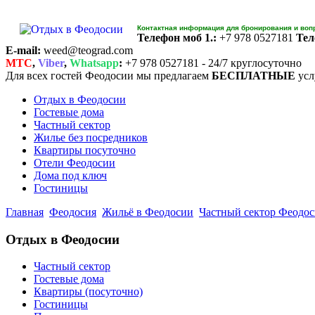
Контактная информация для бронирования и воп
Телефон моб 1.:
+7 978 0527181
Тел
E-mail:
weed@teograd.com
MTC
,
Viber
,
Whatsapp
:
+7 978 0527181 - 24/7 круглосуточно
Для всех гостей Феодосии мы предлагаем
БЕСПЛАТНЫЕ
усл
Отдых в Феодосии
Гостевые дома
Частный сектор
Жилье без посредников
Квартиры посуточно
Отели Феодосии
Дома под ключ
Гостиницы
Главная
Феодосия
Жильё в Феодосии
Частный сектор Феодос
Отдых в Феодосии
Частный сектор
Гостевые дома
Квартиры (посуточно)
Гостиницы