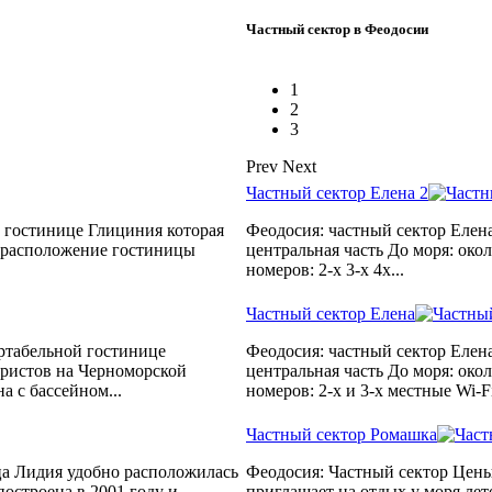
Частный сектор в Феодосии
1
2
3
Prev
Next
Частный сектор Елена 2
й гостинице Глициния которая
Феодосия: частный сектор Елена
е расположение гостиницы
центральная часть До моря: око
номеров: 2-х 3-х 4х...
Частный сектор Елена
ртабельной гостинице
Феодосия: частный сектор Елена
уристов на Черноморской
центральная часть До моря: око
а с бассейном...
номеров: 2-х и 3-х местные Wi-Fi
Частный сектор Ромашка
ца Лидия удобно расположилась
Феодосия: Частный сектор Цены
построена в 2001 году и
приглашает на отдых у моря лет