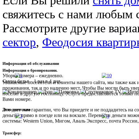
Если Вы решили
снять до
свяжитесь с нами любым с
Рассмотрите другие вари
сектор
,
Феодосия квартир
Информация об обслуживании
Информация о бронировании.
Уборка номера – ежедневно.
Смена белья – 1 раз в 4 дня.
Уважаемые посетители и клиенты нашего сайта, мы также как 
проживания, так и по наличию мест. Чтобы Вы могли быть увер
поселят в другую гостиницу. Услуги предоставляются только п
Вами номере.
Дополнительно
Это дает нам гарантии, что Вы приедете и не поддадитесь на
деньги» прямо в поезде или на вокзале. Перевести деньги мож
системы: Western Union, Мигом, Аваль Экспресс, почта России,
Трансфер: