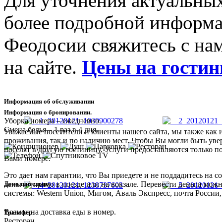
Для уточнения актуальных
более подробной информа
Феодосии свяжитесь с на
на сайте.
Цены на гости
Информация об обслуживании
Информация о бронировании.
Уборка номера – ежедневно.
Смена белья – 1 раз в 4 дня.
Уважаемые посетители и клиенты нашего сайта, мы также как 
проживания, так и по наличию мест. Чтобы Вы могли быть увер
поселят в другую гостиницу. Услуги предоставляются только п
Вами номере.
Это дает нам гарантии, что Вы приедете и не поддадитесь на
Дополнительно
деньги» прямо в поезде или на вокзале. Перевести деньги мож
системы: Western Union, Мигом, Аваль Экспресс, почта России,
Возможна доставка еды в номер.
Трансфер:
Ресторан