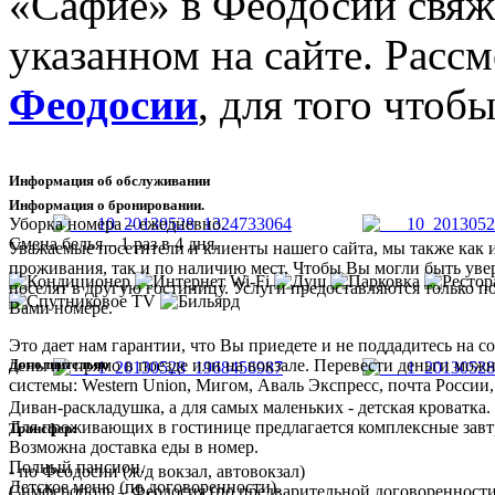
«Сафие» в Феодосии свяж
указанном на сайте. Расс
Феодосии
, для того чтоб
Информация об обслуживании
Информация о бронировании.
Уборка номера – ежедневно.
Смена белья – 1 раз в 4 дня.
Уважаемые посетители и клиенты нашего сайта, мы также как 
проживания, так и по наличию мест. Чтобы Вы могли быть увер
поселят в другую гостиницу. Услуги предоставляются только п
Вами номере.
Это дает нам гарантии, что Вы приедете и не поддадитесь на
Дополнительно
деньги» прямо в поезде или на вокзале. Перевести деньги мож
системы: Western Union, Мигом, Аваль Экспресс, почта России,
Диван-раскладушка, а для самых маленьких - детская кроватка.
Для проживающих в гостинице предлагается комплексные завт
Трансфер:
Возможна доставка еды в номер.
Полный пансион.
- по Феодосии (ж/д вокзал, автовокзал)
Детское меню (по договоренности).
Симферополь – Феодосия (по предварительной договоренности