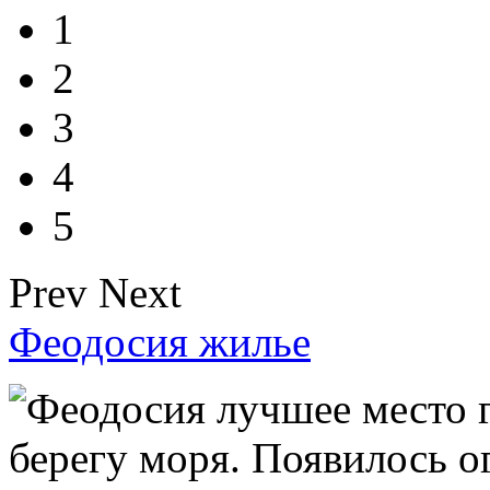
1
2
3
4
5
Prev
Next
Феодосия жилье
Феодосия лучшее место г
берегу моря. Появилось о