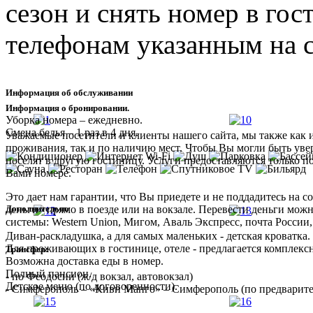
сезон и снять номер в гос
телефонам указанным на с
Информация об обслуживании
Информация о бронировании.
Уборка номера – ежедневно.
Смена белья – 1 раз в 4 дня.
Уважаемые посетители и клиенты нашего сайта, мы также как 
проживания, так и по наличию мест. Чтобы Вы могли быть увер
поселят в другую гостиницу. Услуги предоставляются только п
Вами номере.
Это дает нам гарантии, что Вы приедете и не поддадитесь на
Дополнительно
деньги» прямо в поезде или на вокзале. Перевести деньги мож
системы: Western Union, Мигом, Аваль Экспресс, почта России,
Диван-раскладушка, а для самых маленьких - детская кроватка.
Для проживающих в гостинице, отеле - предлагается комплекс
Трансфер:
Возможна доставка еды в номер.
Полный пансион.
- по Феодосии (ж/д вокзал, автовокзал)
Детское меню (по договоренности).
- Симферополь – «Киви Манго» – Симферополь (по предварите