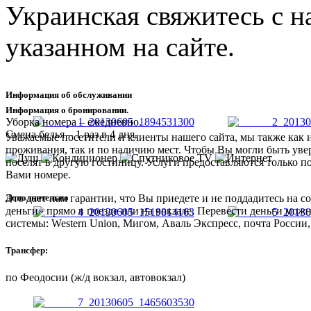
Украинская свяжитесь с 
указанном на сайте.
Информация об обслуживании
Информация о бронировании.
Уборка номера – ежедневно.
Смена белья – 1 раз в 4 дня.
Уважаемые посетители и клиенты нашего сайта, мы также как 
проживания, так и по наличию мест. Чтобы Вы могли быть увер
поселят в другую гостиницу. Услуги предоставляются только п
Вами номере.
Дополнительно
Это дает нам гарантии, что Вы приедете и не поддадитесь на
деньги» прямо в поезде или на вокзале. Перевести деньги мож
системы: Western Union, Мигом, Аваль Экспресс, почта России,
Трансфер:
по Феодосии (ж/д вокзал, автовокзал)