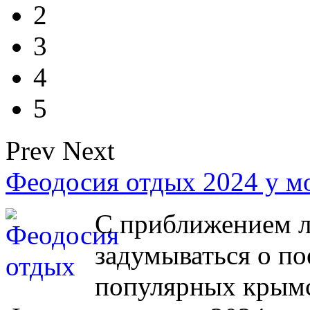
2
3
4
5
Prev
Next
Феодосия отдых 2024 у м
С приближением л
задумываться о по
популярных крымс