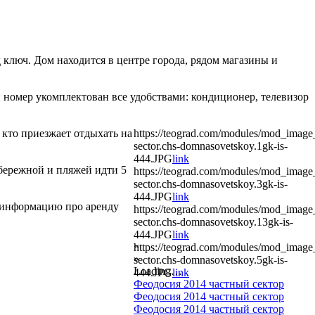
 ключ. Дом находится в центре города, рядом магазины и
й номер укомплектован все удобствами: кондиционер, телевизор
, кто приезжает отдыхать на
https://teograd.com/modules/mod_image_
sector.chs-domnasovetskoy.1gk-is-
444.JPG
link
абережной и пляжей идти 5
https://teograd.com/modules/mod_image_
sector.chs-domnasovetskoy.3gk-is-
444.JPG
link
ю информацию про аренду
https://teograd.com/modules/mod_image_
sector.chs-domnasovetskoy.13gk-is-
444.JPG
link
«
https://teograd.com/modules/mod_image_
»
sector.chs-domnasovetskoy.5gk-is-
Loading…
444.JPG
link
Феодосия 2014 частный сектор
Феодосия 2014 частный сектор
Феодосия 2014 частный сектор