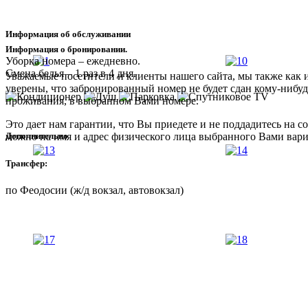
Информация об обслуживании
Информация о бронировании.
Уборка номера – ежедневно.
Смена белья – 1 раз в 4 дня.
Уважаемые посетители и клиенты нашего сайта, мы также как 
уверены, что забронированный номер не будет сдан кому-нибуд
проживания, в выбранном Вами номере.
Это дает нам гарантии, что Вы приедете и не поддадитесь на 
Дополнительно
можно на имя и адрес физического лица выбранного Вами вариа
Трансфер:
по Феодосии (ж/д вокзал, автовокзал)