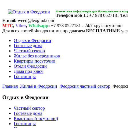
Контактная информация для бронирования и воп
Телефон моб 1.:
+7 978 0527181
Тел
E-mail:
weed@teograd.com
MTC
,
Viber
,
Whatsapp
:
+7 978 0527181 - 24/7 круглосуточно
Для всех гостей Феодосии мы предлагаем
БЕСПЛАТНЫЕ
усл
Отдых в Феодосии
Гостевые дома
Частный сектор
Жилье без посредников
Квартиры посуточно
Отели Феодосии
Дома под ключ
Гостиницы
Главная
Жильё в Феодосии
Феодосия частный сектор
Феодоси
Отдых в Феодосии
Частный сектор
Гостевые дома
Квартиры (посуточно)
Гостиницы