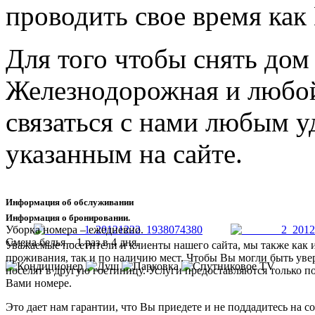
проводить свое время как 
Для того чтобы снять дом
Железнодорожная и любо
связаться с нами любым 
указанным на сайте.
Информация об обслуживании
Информация о бронировании.
Уборка номера – ежедневно.
Смена белья – 1 раз в 4 дня.
Уважаемые посетители и клиенты нашего сайта, мы также как 
проживания, так и по наличию мест. Чтобы Вы могли быть увер
поселят в другую гостиницу. Услуги предоставляются только п
Вами номере.
Это дает нам гарантии, что Вы приедете и не поддадитесь на